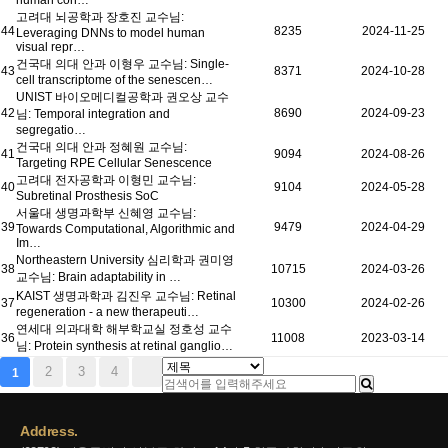
human con…
고려대 뇌공학과 장호진 교수님:
44
8235
2024-11-25
Leveraging DNNs to model human
visual repr…
건국대 의대 안과 이형우 교수님: Single-
43
8371
2024-10-28
cell transcriptome of the senescen…
UNIST 바이오메디컬공학과 권오상 교수
42
8690
2024-09-23
님: Temporal integration and
segregatio…
건국대 의대 안과 정혜원 교수님:
41
9094
2024-08-26
Targeting RPE Cellular Senescence
고려대 전자공학과 이형민 교수님:
40
9104
2024-05-28
Subretinal Prosthesis SoC
서울대 생명과학부 신혜영 교수님:
39
9479
2024-04-29
Towards Computational, Algorithmic and
Im…
Northeastern University 심리학과 권미영
38
10715
2024-03-26
교수님: Brain adaptability in …
KAIST 생명과학과 김진우 교수님: Retinal
37
10300
2024-02-26
regeneration - a new therapeuti…
연세대 의과대학 해부학교실 정호성 교수
36
11008
2023-03-14
님: Protein synthesis at retinal ganglio…
2
3
4
1
Address.