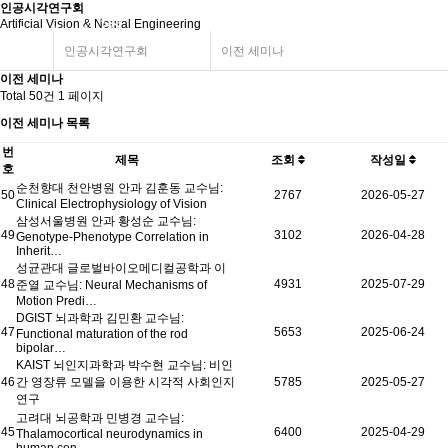
인공시각연구회
Artificial Vision & Neural Engineering
인공시각연구회
이전 세미나
이전 세미나
Total 50건
1 페이지
이전 세미나 목록
번
제목
조회
작성일
호
순천향대 천안병원 안과 김훈동 교수님:
50
2767
2026-05-27
Clinical Electrophysiology of Vision
삼성서울병원 안과 황성순 교수님:
49
3102
2026-04-28
Genotype-Phenotype Correlation in
Inherit…
성균관대 글로벌바이오메디컬공학과 이
48
4931
2025-07-29
준열 교수님: Neural Mechanisms of
Motion Predi…
DGIST 뇌과학과 김민환 교수님:
47
5653
2025-06-24
Functional maturation of the rod
bipolar…
KAIST 뇌인지과학과 박수현 교수님: 비인
46
간 영장류 모델을 이용한 시각적 사회인지
5785
2025-05-27
연구
고려대 뇌공학과 민병경 교수님:
45
6400
2025-04-29
Thalamocortical neurodynamics in